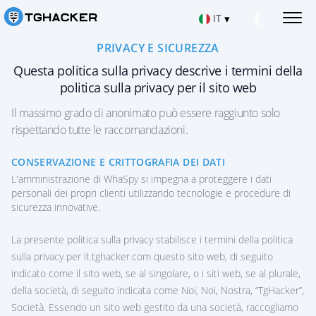
IT
▾
PRIVACY E SICUREZZA
Русский
HACKERARE I MESSAGGI DI TELEGRAM
Questa politica sulla privacy descrive i termini della
Leggere i messaggi di Telegram
politica sulla privacy per il sito web
Español
HACKARE L'ACCOUNT TELEGRAM DI IOS
Applicazioni di hacking per iPhone
Il massimo grado di anonimato può essere raggiunto solo
Français
rispettando tutte le raccomandazioni.
HACKERARE TELEGRAM SU ANDROID
Applicazioni di hacking per Android
中文
CONSERVAZIONE E CRITTOGRAFIA DEI DATI
RIPARARE L'ACCOUNT TELEGRAM
L'amministrazione di WhaSpy si impegna a proteggere i dati
Türkçe
Recuperare le chat cancellate
personali dei propri clienti utilizzando tecnologie e procedure di
sicurezza innovative.
POSIZIONE VIA TELEGRAM
हिन्दी
Scoprire dove si trova l'utente
La presente politica sulla privacy stabilisce i termini della politica
TRACCIARE L'ATTIVITÀ DI TELEGRAM
Portuguese (Brazil)
sulla privacy per ‌it.tghacker.com questo sito web, di seguito
App di tracciamento di Telegram
indicato come il sito web, se al singolare, o i siti web, se al plurale,
English
della società, di seguito indicata come Noi, Noi, Nostra, “TgHacker”,
HACKERARE IL CANALE TELEGRAM
Società. Essendo un sito web gestito da una società, raccogliamo
Applicazione hack per chat di gruppo