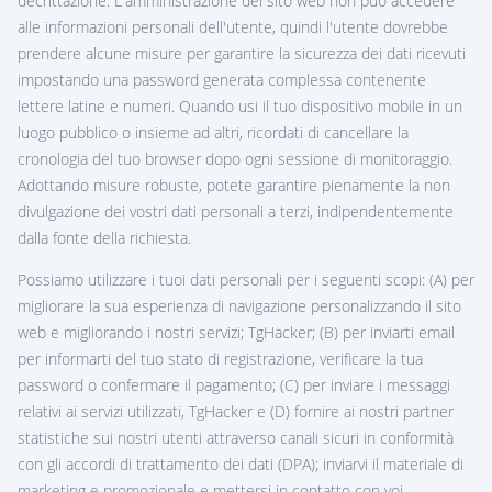
decrittazione. L'amministrazione del sito web non può accedere
alle informazioni personali dell'utente, quindi l'utente dovrebbe
prendere alcune misure per garantire la sicurezza dei dati ricevuti
impostando una password generata complessa contenente
lettere latine e numeri. Quando usi il tuo dispositivo mobile in un
luogo pubblico o insieme ad altri, ricordati di cancellare la
cronologia del tuo browser dopo ogni sessione di monitoraggio.
Adottando misure robuste, potete garantire pienamente la non
divulgazione dei vostri dati personali a terzi, indipendentemente
dalla fonte della richiesta.
Possiamo utilizzare i tuoi dati personali per i seguenti scopi: (A) per
migliorare la sua esperienza di navigazione personalizzando il sito
web e migliorando i nostri servizi; TgHacker; (B) per inviarti email
per informarti del tuo stato di registrazione, verificare la tua
password o confermare il pagamento; (C) per inviare i messaggi
relativi ai servizi utilizzati, TgHacker e (D) fornire ai nostri partner
statistiche sui nostri utenti attraverso canali sicuri in conformità
con gli accordi di trattamento dei dati (DPA); inviarvi il materiale di
marketing e promozionale e mettersi in contatto con voi.