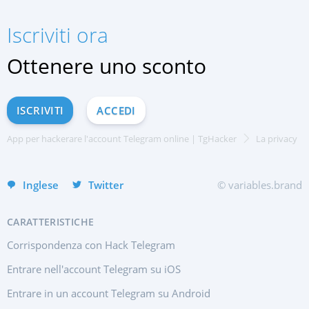
Русский
Español
Iscriviti ora
Français
中文
Ottenere uno sconto
Türkçe
हिन्दी
ISCRIVITI
ACCEDI
Portuguese (Brazil)
English
App per hackerare l'account Telegram online | TgHacker
La privacy
Deutsch
Inglese
Twitter
© variables.brand
CARATTERISTICHE
Corrispondenza con Hack Telegram
Entrare nell'account Telegram su iOS
Entrare in un account Telegram su Android