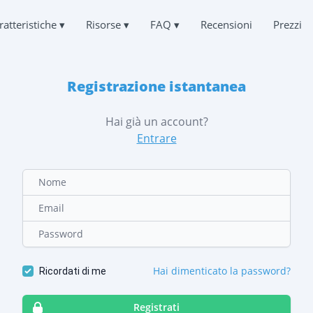
ratteristiche
▾
Risorse
▾
FAQ
▾
Recensioni
Prezzi
Русский
KERARE I MESSAGGI DI TELEGRAM
FAQ
CHI SIAMO
Español
gere i messaggi di Telegram
Domande frequenti
Registrazione istantanea
Français
LA PRIVACY
中文
KARE L'ACCOUNT TELEGRAM DI IOS
SUPPORTO
Türkçe
CONDIZIONI DI UTILIZZO
Hai già un account?
licazioni di hacking per iPhone
Sempre online e pronti a rispondere
हिन्दी
Entrare
POLITICA SUI COOKIE
Portuguese (Brazil)
CKERARE TELEGRAM SU ANDROID
RECENSIONI DEGLI UTENTI
English
licazioni di hacking per Android
Richieste e commenti
PROGRAMMA DI AFFILIAZIONE
Nome
Deutsch
PARARE L'ACCOUNT TELEGRAM
CARATTERISTICHE
Email
uperare le chat cancellate
Password
SIZIONE VIA TELEGRAM
Come hackerare un canale Telegram
oprire dove si trova l'utente
Come hackerare Telegram gratuitamente
ACCIARE L'ATTIVITÀ DI TELEGRAM
Come recuperare un gruppo Telegram violato
Hai dimenticato la password?
Ricordati di me
p di tracciamento di Telegram
Registrati
CKERARE IL CANALE TELEGRAM