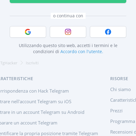
plicazione hack per chat di gruppo
o continua con
Accedi con Google
Accedi con Instagram
Accedi con F
Utilizzando questo sito web, accetti i termini e le
condizioni di
Accordo con l'utente.
| TgHacker
Iscriviti
RATTERISTICHE
RISORSE
Chi siamo
rrispondenza con Hack Telegram
Caratteristi
trare nell'account Telegram su iOS
Prezzi
trare in un account Telegram su Android
Programma d
parare un account Telegram
Recensioni d
entificare la propria posizione tramite Telegram