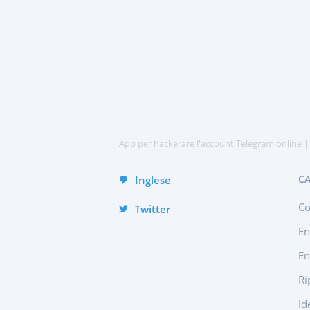
中文
Ap
Türkçe
हिन्दी
Portuguese (Brazil)
English
Deutsch
App per hackerare l'account Telegram online 
CA
Inglese
Co
Twitter
En
En
Ri
Id